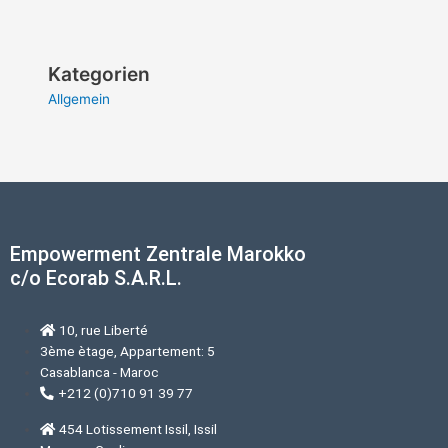
Kategorien
Allgemein
Empowerment Zentrale Marokko
c/o Ecorab S.A.R.L.
10, rue Liberté
3ème ètage, Appartement: 5
Casablanca - Maroc
+212 (0)710 91 39 77
454 Lotissement Issil, Issil